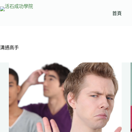
跳
至
首頁
主
要
內
容
溝通高手