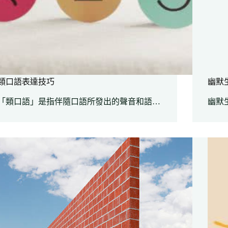
類口語表達技巧
幽默
「類口語」是指伴隨口語所發出的聲音和語…
幽默