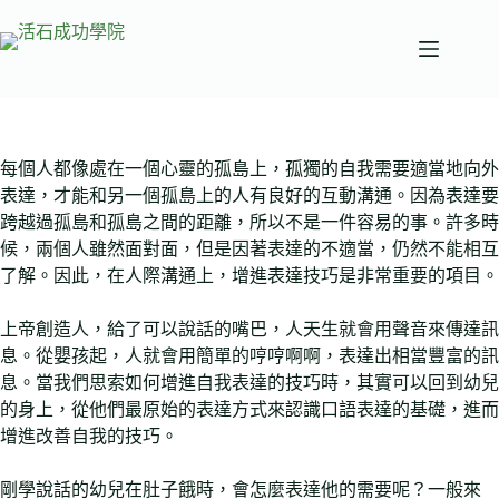
跳
至
主
要
內
容
每個人都像處在一個心靈的孤島上，孤獨的自我需要適當地向外
表達，才能和另一個孤島上的人有良好的互動溝通。因為表達要
跨越過孤島和孤島之間的距離，所以不是一件容易的事。許多時
候，兩個人雖然面對面，但是因著表達的不適當，仍然不能相互
了解。因此，在人際溝通上，增進表達技巧是非常重要的項目。
上帝創造人，給了可以說話的嘴巴，人天生就會用聲音來傳達訊
息。從嬰孩起，人就會用簡單的哼哼啊啊，表達出相當豐富的訊
息。當我們思索如何增進自我表達的技巧時，其實可以回到幼兒
的身上，從他們最原始的表達方式來認識口語表達的基礎，進而
增進改善自我的技巧。
剛學說話的幼兒在肚子餓時，會怎麼表達他的需要呢？一般來