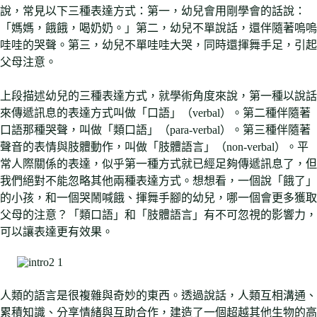
說，常見以下三種表達方式：第一，幼兒會用剛學會的話說：
「媽媽，餓餓，喝奶奶。」第二，幼兒不單說話，還伴隨著嗚嗚
哇哇的哭聲。第三，幼兒不單哇哇大哭，同時還揮舞手足，引起
父母注意。
上段描述幼兒的三種表達方式，就學術角度來說，第一種以說話
來傳遞訊息的表達方式叫做「口語」（verbal）。第二種伴隨著
口語那種哭聲，叫做「類口語」（para-verbal）。第三種伴隨著
聲音的表情與肢體動作，叫做「肢體語言」（non-verbal）。平
常人際關係的表達，似乎第一種方式就已經足夠傳遞訊息了，但
我們絕對不能忽略其他兩種表達方式。想想看，一個說「餓了」
的小孩，和一個哭鬧喊餓、揮舞手腳的幼兒，哪一個會更多獲取
父母的注意？「類口語」和「肢體語言」有不可忽視的影響力，
可以讓表達更有效果。
人類的語言是很複雜與奇妙的東西。透過說話，人類互相溝通、
累積知識、分享情緒與互助合作，建造了一個超越其他生物的高