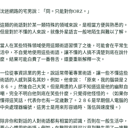
沈迷網路的宅男說：「冏。只能對你ORZ。」
這類的術語對於某一類特殊的領域來說，是相當方便與熟悉的。
但是對於不懂的人來說，就像外星語言一般地陌生與難以了解。
當人在某些特殊領域使用這類術語習慣了之後，可能會在平常生
活中，不自覺地使用這些術語，讓不懂的人搞不清楚到底在說什
麼。結果可能白費了一番唇舌，還要重新解釋一次。
一位從事資訊業的男士，說話常帶著專業術語，讓一些不懂這些
術語的人感到莫名其妙。例如，他會說：「原來，我的腦袋是２
８６。」然後自己大笑。但是周遭的人卻不知道這是他的幽默自
嘲，完全不明白他到底在笑些什麼，只覺得他怪怪的。（如果你
懂得這笑話，代表你也有一定歲數了。２８６是早期個人電腦的
中央處理器編號，這男士是用來形容過時、落伍與速度慢。）
除非你和對話的人對術語都有相當的認識，否則在一般生活中，
要小心慣用的術語。例如，在醫院有時可以見到醫生用了一堆醫