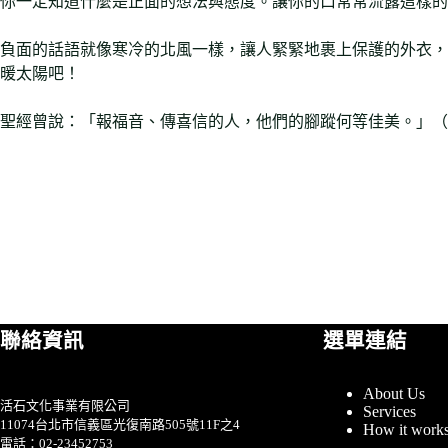
你一定知道什麼是正面的想法與態度。讓你的口常常流露這樣的
負面的話語就像寒冷的北風一樣，讓人緊緊地裹上保護的外衣，
暖太陽吧！
聖經曾說：「報福音、傳喜信的人，他們的腳蹤何等佳美。」（
聯絡資訊
選單連結
About Us
活石文化事業有限公司
Services
11074台北市信義區光復南路505號11F之4
How it work
電話：02-23452753