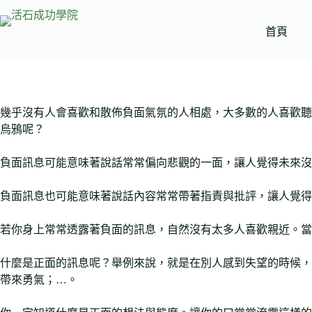
跳
至
首頁
主
要
內
容
幾乎沒有人會喜歡和散佈負面氣氛的人相處，大多數的人喜歡聽
烏鴉呢？
負面訊息可能意味著說話常常偏向悲觀的一面，讓人覺得未來沒
負面訊息也可能意味著說話內容常常帶著指責與批評，讓人覺得
若你身上常常透露著負面的訊息，自然沒有太多人喜歡親近。當
什麼是正面的訊息呢？舉例來說，就是在別人感到失望的時候，
帶來勇氣；…。