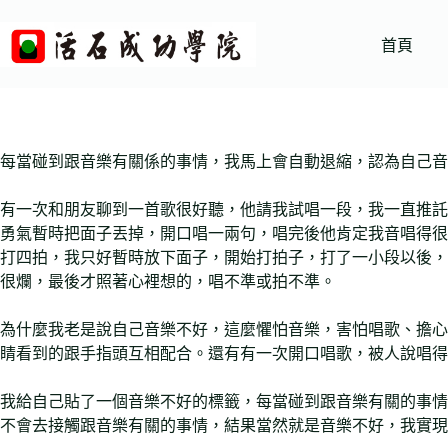
跳
至
首頁
主
要
內
容
每當碰到跟音樂有關係的事情，我馬上會自動退縮，認為自己音
有一次和朋友聊到一首歌很好聽，他請我試唱一段，我一直推託
勇氣暫時把面子丟掉，開口唱一兩句，唱完後他肯定我音唱得很
打四拍，我只好暫時放下面子，開始打拍子，打了一小段以後，
很爛，最後才照著心裡想的，唱不準或拍不準。
為什麼我老是說自己音樂不好，這麼懼怕音樂，害怕唱歌、擔心
睛看到的跟手指頭互相配合。還有有一次開口唱歌，被人說唱得
我給自己貼了一個音樂不好的標籤，每當碰到跟音樂有關的事情
不會去接觸跟音樂有關的事情，結果當然就是音樂不好，我實