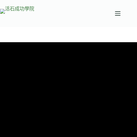
跳
至
主
要
內
容