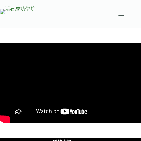
跳
至
主
要
內
容